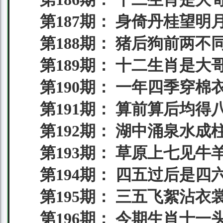
第187期： 身倚丹桂望
第188期： 猪后狗前两
第189期： 十二生肖是
第190期： 一年四季穿
第191期： 算前算后均
第192期： 湖中涌泉水
第193期： 草原上七见
第194期： 四五过后是
第195期： 三五飞絮沾
第196期： 今期生肖十