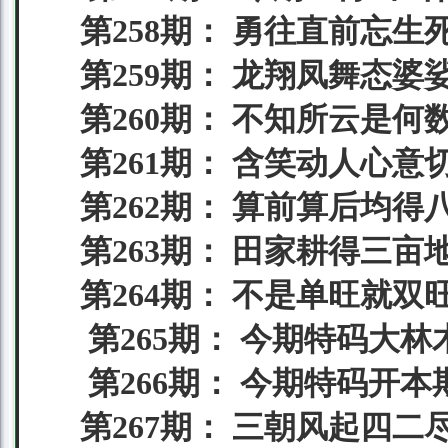
第258期： 勇往直前忘
第259期： 龙翔凤舞态
第260期： 不知所云是
第261期： 含笑动人心
第262期： 算前算后均
第263期： 田家耕得三
第264期： 不是单旺就
第265期： 今期特码大
第266期： 今期特码开
第267期： 三朝风起四