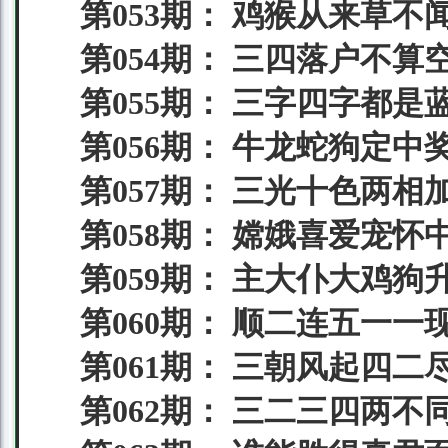
第053期： 鸡猴从来草
第054期： 三四落户不
第055期： 三字四字都
第056期： 牛龙蛇狗定
第057期： 三光十色两
第058期： 嫦娥喜爱宠
第059期： 主大仆大鸡
第060期： 顺二连五一
第061期： 三朝风起四
第062期： 三二三四两