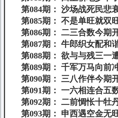
第084期： 沙场战死民
第085期： 不是单旺就
第086期： 二三合数今
第087期： 牛郎织女配
第088期： 欲与与残三
第089期： 千军万马向
第090期： 三八作伴今
第091期： 一六相连合
第092期： 二前惆怅十
第093期： 申西遇空金