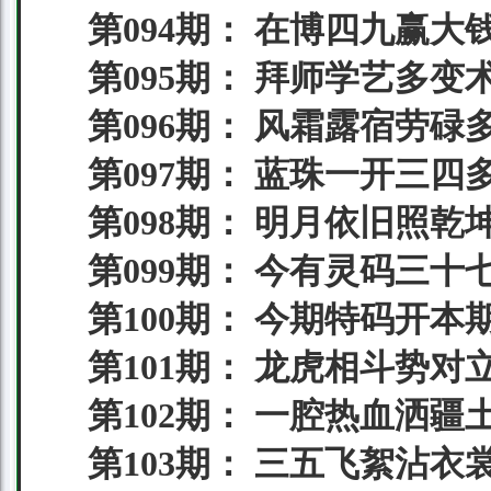
第094期： 在博四九赢
第095期： 拜师学艺多
第096期： 风霜露宿劳
第097期： 蓝珠一开三
第098期： 明月依旧照
第099期： 今有灵码三
第100期： 今期特码开
第101期： 龙虎相斗势
第102期： 一腔热血洒
第103期： 三五飞絮沾