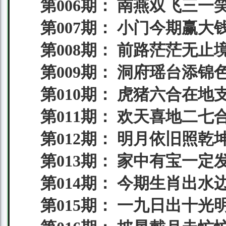
第006期： 南燕双飞三
第007期： 小门今期赢
第008期： 前路茫茫无
第009期： 洞府瑶台添
第010期： 虎猪六合在
第011期： 欢天喜地二
第012期： 明月依旧照
第013期： 家中有宝一
第014期： 今期生肖出
第015期： 一九日出十