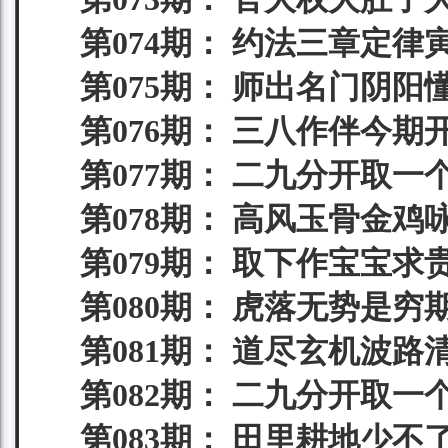
第074期： 约法三章定
第075期： 师出名门阴
第076期： 三八作伴今
第077期： 二九分开取
第078期： 高风玉骨金
第079期： 取下作宝宝
第080期： 虎落无势是
第081期： 道尽玄机波
第082期： 二九分开取
第083期： 田里耕地少