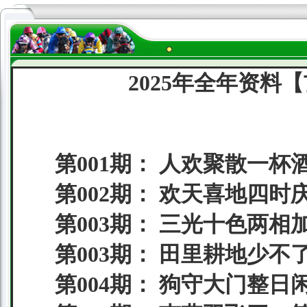
2025年全年资料【
第001期： 人欢聚散一
第002期： 欢天喜地四
第003期： 三光十色两
第003期： 田里耕地少
第004期： 狗守大门整