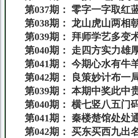
第037期： 零字一字取
第038期： 龙山虎山两
第039期： 拜师学艺多
第040期： 走四方实力
第041期： 今期心水有
第042期： 良策妙计布
第039期： 本期中奖此
第040期： 横七竖八五
第041期： 秦楼楚馆处
第042期： 买东买西九